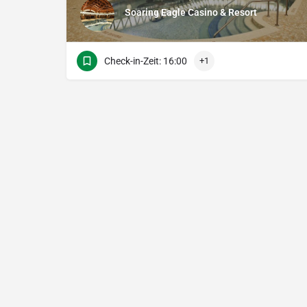
Soaring Eagle Casino & Resort
Check-in-Zeit: 16:00
+1