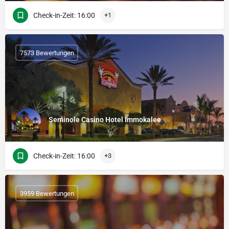
Check-in-Zeit: 16:00
+1
7573 Bewertungen
Seminole Casino Hotel Immokalee
Check-in-Zeit: 16:00
+3
3959 Bewertungen