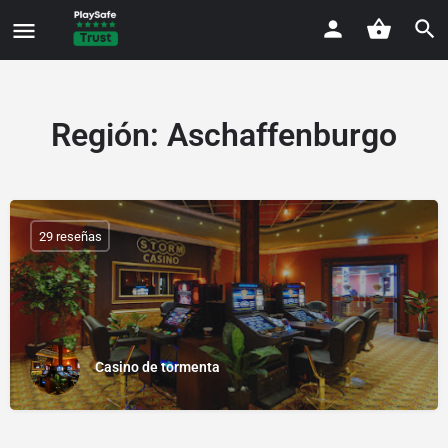
Región:
Aschaffenburgo
29 reseñas
Casino de tormenta