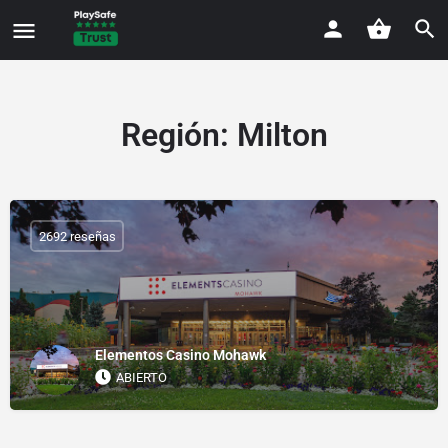
Región:
Milton
2692 reseñas
Elementos Casino Mohawk
ABIERTO