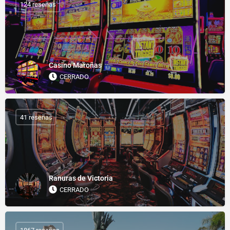
124 reseñas
Casino Maroñas
CERRADO
41 reseñas
Ranuras de Victoria
CERRADO