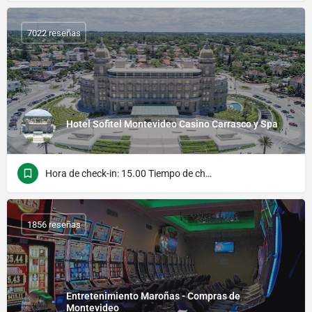
7022 reseñas
Hotel Sofitel Montevideo Casino Carrasco y Spa
Hora de check-in: 15.00 Tiempo de check-Out: 12.00
1856 reseñas
Entretenimiento Maroñas - Compras de
Montevideo