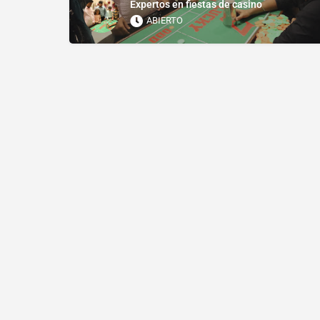
Expertos en fiestas de casino
ABIERTO