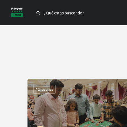
12 reseñas