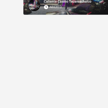
Caliente Casino Tecamachalco
ABIERTO