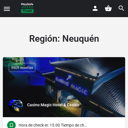
Región:
Neuquén
9509 reseñas
Casino Magic Hotel & Casino
Hora de check-in: 15.00 Tiempo de check-Out: 11.00