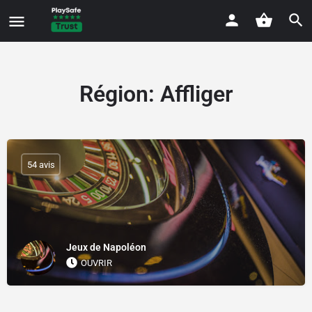
Région:
Affliger
54 avis
Jeux de Napoléon
OUVRIR