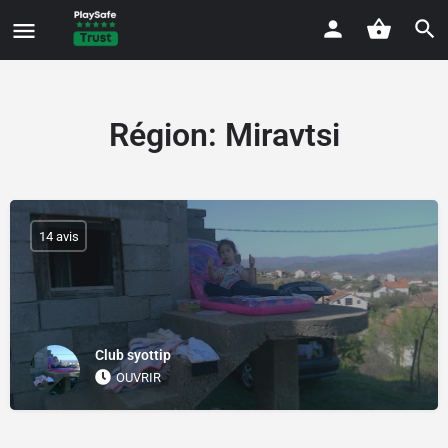
Région:
Miravtsi
14 avis
Club syottip
OUVRIR