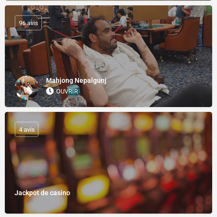
96 avis
Mahjong Nepalgunj
OUVRIR
4 avis
Jackpot de casino