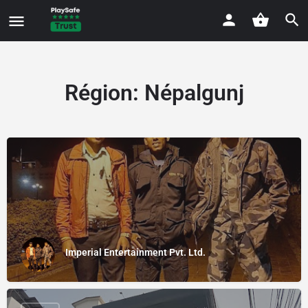
Région:
Népalgunj
Imperial Entertainment Pvt. Ltd.