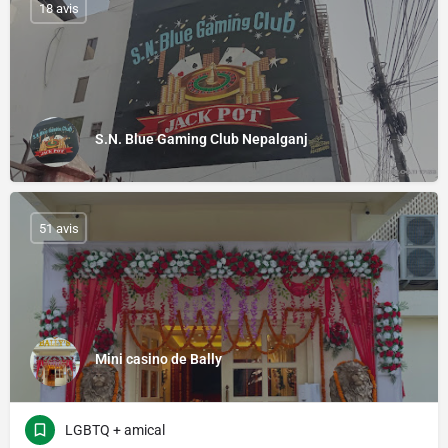
18 avis
S.N. Blue Gaming Club Nepalganj
51 avis
Mini casino de Bally
LGBTQ + amical