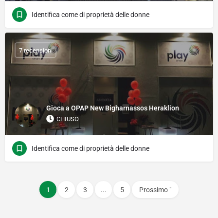
Identifica come di proprietà delle donne
7 recensioni
Gioca a OPAP New Bigharnassos Heraklion
CHIUSO
Identifica come di proprietà delle donne
1
2
3
...
5
Prossimo "