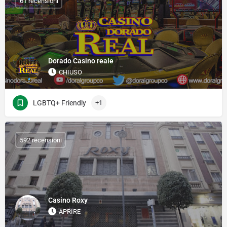
61 recensioni
Dorado Casino reale
CHIUSO
LGBTQ+ Friendly
+1
592 recensioni
Casino Roxy
APRIRE