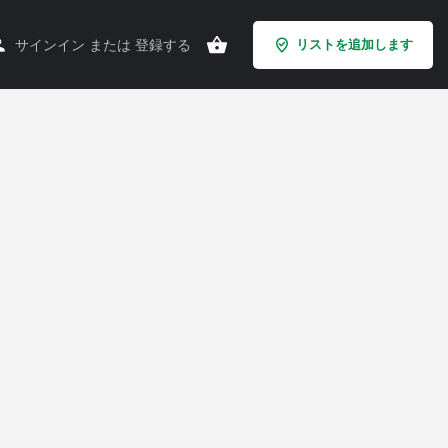
サインイン
または
登録する
リストを追加します