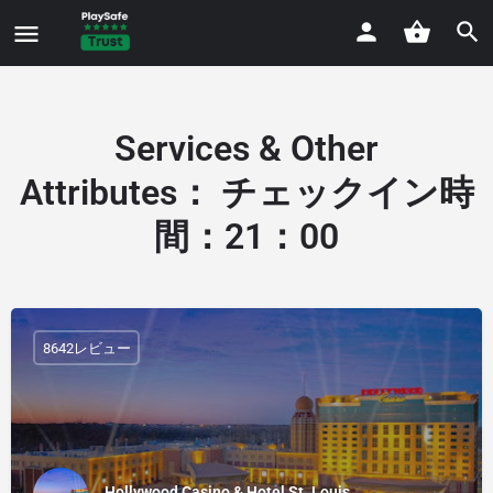
Services & Other
Attributes
：
チェックイン時
間：21：00
8642レビュー
Hollywood Casino & Hotel St. Louis