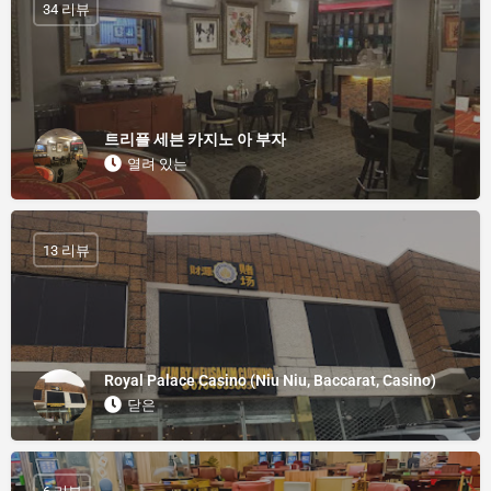
34 리뷰
트리플 세븐 카지노 아 부자
열려 있는
13 리뷰
Royal Palace Casino (Niu Niu, Baccarat, Casino)
닫은