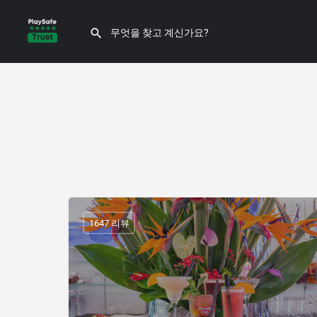
1647 리뷰