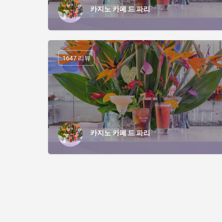
카지노 카페 드 파리
1647 리뷰
카지노 카페 드 파리