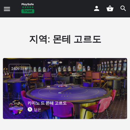
지역:
몬테 고르도
2409 리뷰
카지노 드 몬테 고르도
닫은