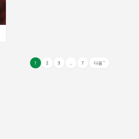
1
2
3
…
7
다음 "