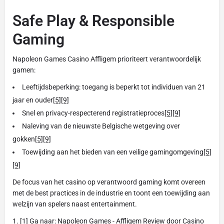
Safe Play & Responsible
Gaming
Napoleon Games Casino Affligem prioriteert verantwoordelijk
gamen:
Leeftijdsbeperking: toegang is beperkt tot individuen van 21
jaar en ouder
[5]
[9]
Snel en privacy-respecterend registratieproces
[5]
[9]
Naleving van de nieuwste Belgische wetgeving over
gokken
[5]
[9]
Toewijding aan het bieden van een veilige gamingomgeving
[5]
[9]
De focus van het casino op verantwoord gaming komt overeen
met de best practices in de industrie en toont een toewijding aan
welzijn van spelers naast entertainment.
[1]
Ga naar: Napoleon Games - Affligem Review door Casino