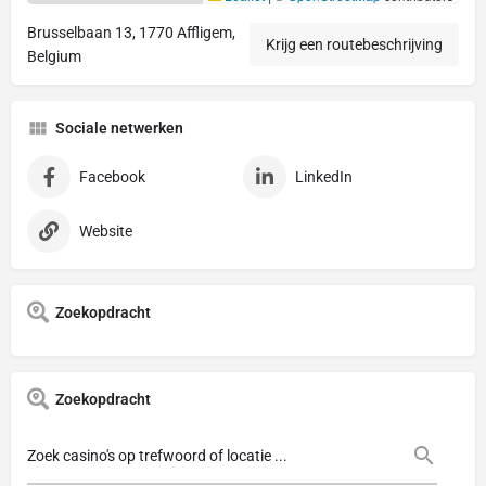
Brusselbaan 13, 1770 Affligem,
Krijg een routebeschrijving
Belgium
Sociale netwerken
Facebook
LinkedIn
Website
Zoekopdracht
Zoekopdracht