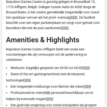
Napoleon Games Casino is gunstig gelegen in Brusselbak 13,
1770 Affligem, België. Gelegen tussen Aalst en ASSE langs de
Brussel Baïan, is het casino gemakkelijk toegankelijk voor zowel
het openbaar vervoer als het privé -voertuig
[5]
[9]
. De faciliteit
beschikt over een eigen parkeerplaats en zorgt voor gemak voor
bezoekers die met de auto aankomen
[5]
[9]
.
Amenities & Highlights
Napoleon Games Casino Affligem biedt een scala aan
voorzieningen die zijn ontworpen om de spelervaring te
verbeteren:
Werkuren: Dagelijks geopend van 09:00 tot 04:00
[5]
[9]
State-of-the-art gamingmachines met de nieuwste
technologie
[5]
[9]
Een toegewijde rooklounge voor klanten die roken
[5]
[9]
Professioneel en vriendelijk personeel beschikbaar om te
helpen bij eventuele vragen
[5]
[9]
Een gastvrije omgeving voor zowel solospelers als groepen