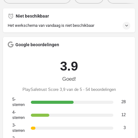
Niet beschikbaar
Het werkschema van vandaag is niet beschikbaar
Google beoordelingen
3.9
Goed!
PlaySafetrust Score 3,9 van de 5 - 54 beoordelingen
5-
28
sterren
4-
12
sterren
3-
3
sterren