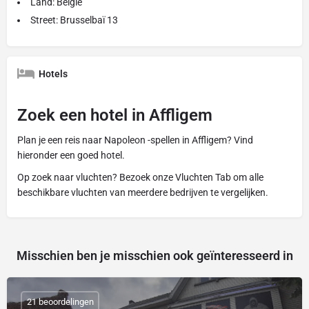
Land: België
Street: Brusselbaï 13
Hotels
Zoek een hotel in Affligem
Plan je een reis naar Napoleon -spellen in Affligem? Vind
hieronder een goed hotel.
Op zoek naar vluchten? Bezoek onze
Vluchten
Tab om alle
beschikbare vluchten van meerdere bedrijven te vergelijken.
Misschien ben je misschien ook geïnteresseerd in
21 beoordelingen