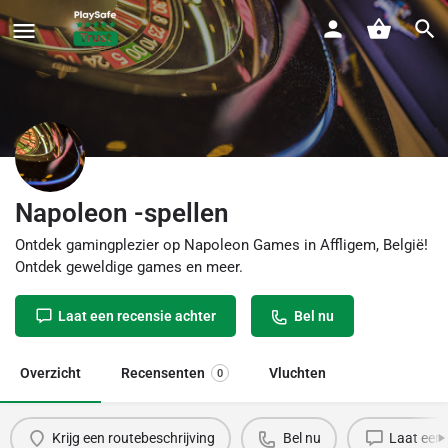
Napoleon -spellen
Ontdek gamingplezier op Napoleon Games in Affligem, België!
Ontdek geweldige games en meer.
Laat een recensie achter
Bel nu
Overzicht
Recensenten
Vluchten
0
Krijg een routebeschrijving
Bel nu
Laat een 