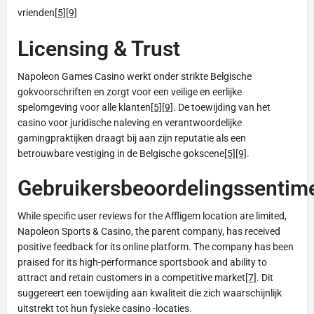
vrienden
[5]
[9]
Licensing & Trust
Napoleon Games Casino werkt onder strikte Belgische
gokvoorschriften en zorgt voor een veilige en eerlijke
spelomgeving voor alle klanten
[5]
[9]
. De toewijding van het
casino voor juridische naleving en verantwoordelijke
gamingpraktijken draagt ​​bij aan zijn reputatie als een
betrouwbare vestiging in de Belgische gokscene
[5]
[9]
.
Gebruikersbeoordelingssentim
While specific user reviews for the Affligem location are limited,
Napoleon Sports & Casino, the parent company, has received
positive feedback for its online platform. The company has been
praised for its high-performance sportsbook and ability to
attract and retain customers in a competitive market
[7]
. Dit
suggereert een toewijding aan kwaliteit die zich waarschijnlijk
uitstrekt tot hun fysieke casino -locaties.