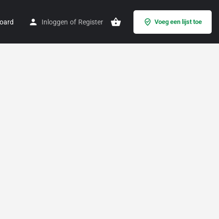
oard
Inloggen
of
Register
Voeg een lijst toe