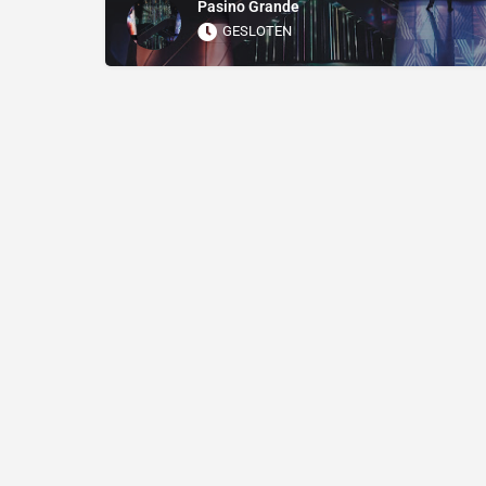
Pasino Grande
GESLOTEN