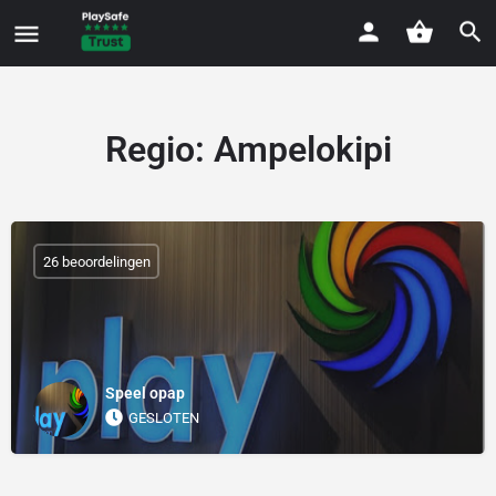
Regio:
Ampelokipi
26 beoordelingen
Speel opap
GESLOTEN