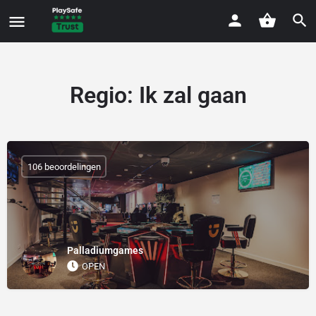
Regio:
Ik zal gaan
106 beoordelingen
Palladiumgames
OPEN