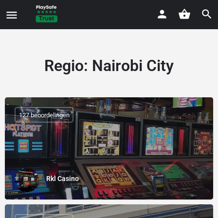
Regio:
Nairobi City
127 beoordelingen
Rkl Casino