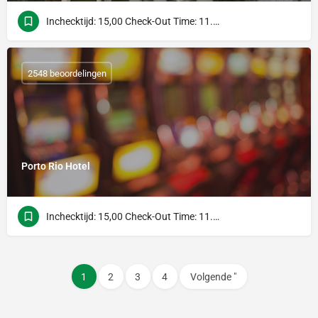
Inchecktijd: 15,00 Check-Out Time: 11.00 uur
2548 beoordelingen
Porto Rio Hotel
Inchecktijd: 15,00 Check-Out Time: 11.00 uur
1
2
3
4
Volgende "