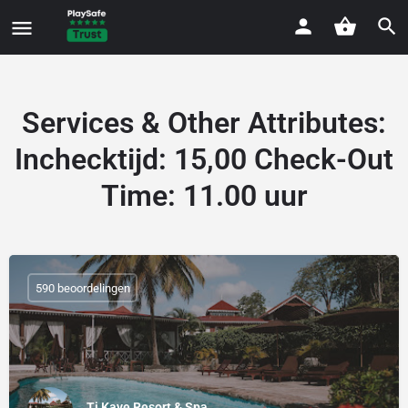
Services & Other Attributes
:
Inchecktijd: 15,00 Check-Out
Time: 11.00 uur
590 beoordelingen
Ti Kaye Resort & Spa