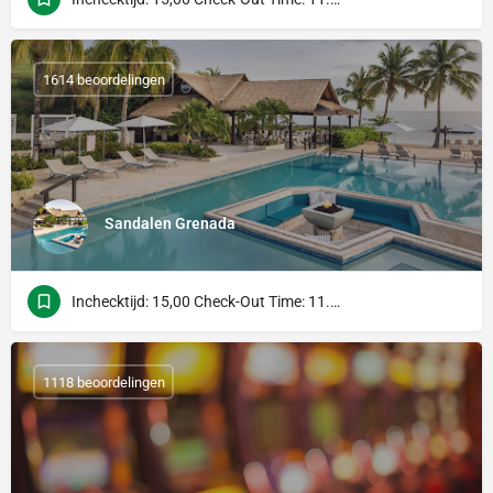
1614 beoordelingen
Sandalen Grenada
Inchecktijd: 15,00 Check-Out Time: 11.00 uur
1118 beoordelingen