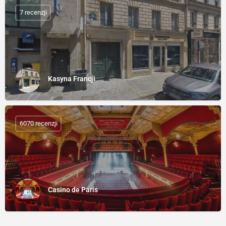
7 recenzji
Kasyna Francji
6070 recenzji
Casino de Paris