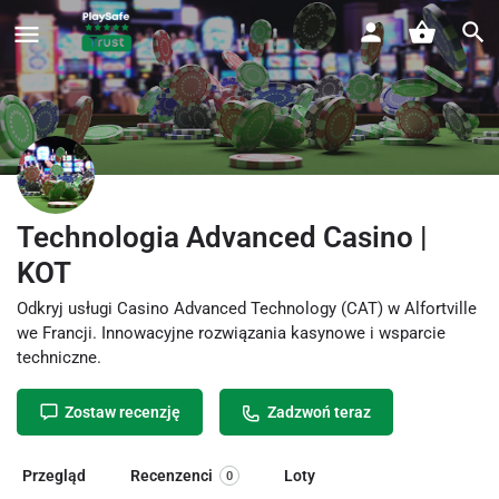
Technologia Advanced Casino |
KOT
Odkryj usługi Casino Advanced Technology (CAT) w Alfortville
we Francji. Innowacyjne rozwiązania kasynowe i wsparcie
techniczne.
Zostaw recenzję
Zadzwoń teraz
Przegląd
Recenzenci
Loty
0