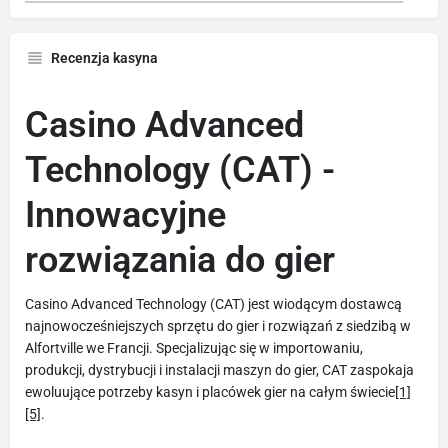
Recenzja kasyna
Casino Advanced
Technology (CAT) -
Innowacyjne
rozwiązania do gier
Casino Advanced Technology (CAT) jest wiodącym dostawcą
najnowocześniejszych sprzętu do gier i rozwiązań z siedzibą w
Alfortville we Francji. Specjalizując się w importowaniu,
produkcji, dystrybucji i instalacji maszyn do gier, CAT zaspokaja
ewoluujące potrzeby kasyn i placówek gier na całym świecie
[1]
[5]
.