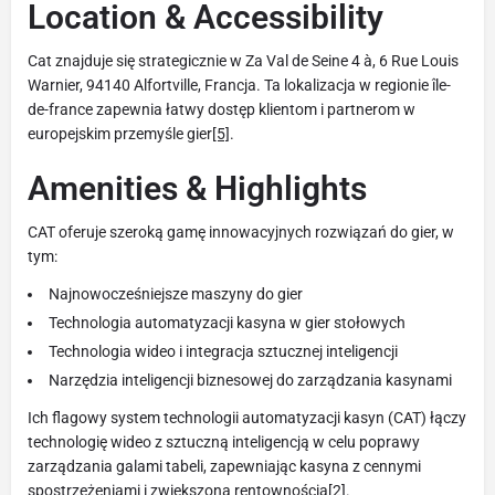
Location & Accessibility
Cat znajduje się strategicznie w Za Val de Seine 4 à, 6 Rue Louis
Warnier, 94140 Alfortville, Francja. Ta lokalizacja w regionie île-
de-france zapewnia łatwy dostęp klientom i partnerom w
europejskim przemyśle gier
[5]
.
Amenities & Highlights
CAT oferuje szeroką gamę innowacyjnych rozwiązań do gier, w
tym:
Najnowocześniejsze maszyny do gier
Technologia automatyzacji kasyna w gier stołowych
Technologia wideo i integracja sztucznej inteligencji
Narzędzia inteligencji biznesowej do zarządzania kasynami
Ich flagowy system technologii automatyzacji kasyn (CAT) łączy
technologię wideo z sztuczną inteligencją w celu poprawy
zarządzania galami tabeli, zapewniając kasyna z cennymi
spostrzeżeniami i zwiększoną rentownością
[2]
.