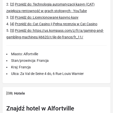
[2]
Przejdź do: Technologia automatyzacji kasyn (CAT)
zwiększa rentowność w grach stołowych - YouTube
[3]
Przejdź do: Licencjonowane kasyno kasy
[4]
Przejdź do: Cat Casino || Pełna recenzja w Cat Casino
[5]
Przejdź do: https://us.kompass.com/z/fr/a/gaming-and-
gambling-machines/46620/r/ile-de-france/fr_11/
Miasto: Alfortville
Stan/prowincja: Francja
Kraj: Francja
Ulica: Za Val de Seine 4 do, 6 Rue Louis Warnier
Hotele
Znajdź hotel w Alfortville