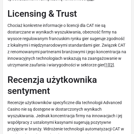
Licensing & Trust
Chociaż konkretne informacje o licencji dla CAT nie są
dostarczane w wynikach wyszukiwania, obecność firmy na
wysoce regulowanym francuskim rynku gier sugeruje zgodność
z lokalnymi i międzynarodowymi standardami gier. Związek CAT
z renomowanymi partnerami branżowymi i jego koncentracja na
innowacyjnych technologiach wskazują na zaangażowanie w
utrzymanie zaufania i wiarygodności w sektorze gier
[1]
[2]
.
Recenzja użytkownika
sentyment
Recenzje użytkowników specyficzne dla technologii Advanced
Casino nie są dostępne w dostarczonych wynikach
wyszukiwania. Jednak koncentracja firmy na innowacjach i jej
współpracy z ustalonymi kasynami sugerują pozytywne
przyjęcie w branży. Wdrożenie technologii automatyzacji CAT w