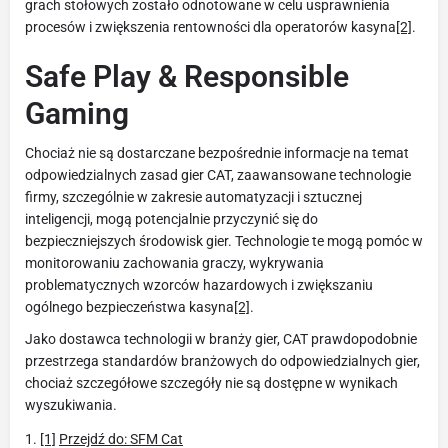
grach stołowych zostało odnotowane w celu usprawnienia
procesów i zwiększenia rentowności dla operatorów kasyna
[2]
.
Safe Play & Responsible
Gaming
Chociaż nie są dostarczane bezpośrednie informacje na temat
odpowiedzialnych zasad gier CAT, zaawansowane technologie
firmy, szczególnie w zakresie automatyzacji i sztucznej
inteligencji, mogą potencjalnie przyczynić się do
bezpieczniejszych środowisk gier. Technologie te mogą pomóc w
monitorowaniu zachowania graczy, wykrywania
problematycznych wzorców hazardowych i zwiększaniu
ogólnego bezpieczeństwa kasyna
[2]
.
Jako dostawca technologii w branży gier, CAT prawdopodobnie
przestrzega standardów branżowych do odpowiedzialnych gier,
chociaż szczegółowe szczegóły nie są dostępne w wynikach
wyszukiwania.
[1]
Przejdź do: SFM Cat