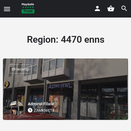
Region:
4470 enns
39 recenzji
Admirał Filale
ZAMKNIĘTE