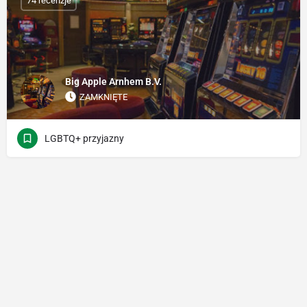
74 recenzje
Big Apple Arnhem B.V.
ZAMKNIĘTE
LGBTQ+ przyjazny