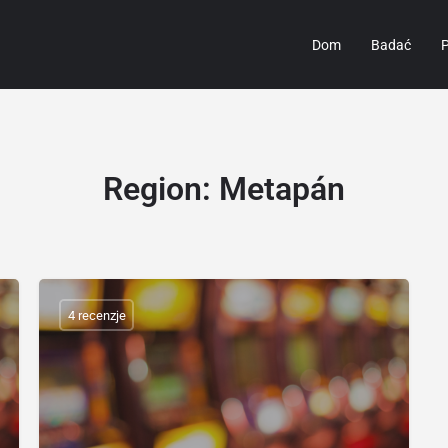
Dom
Badać
P
Region:
Metapán
4 recenzje