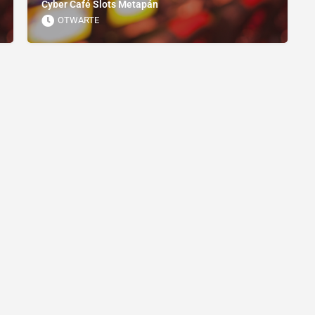
Cyber ​​Café Slots Metapán
OTWARTE