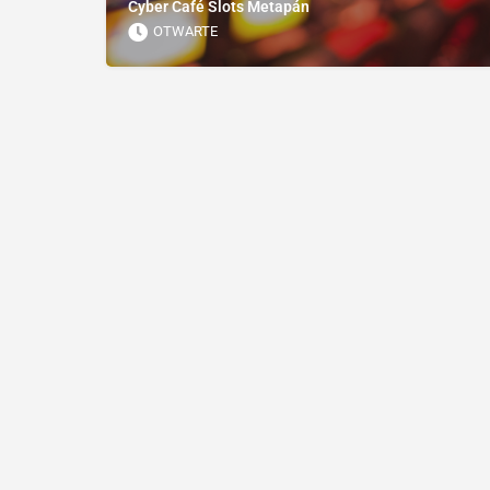
Cyber ​​Café Slots Metapán
OTWARTE