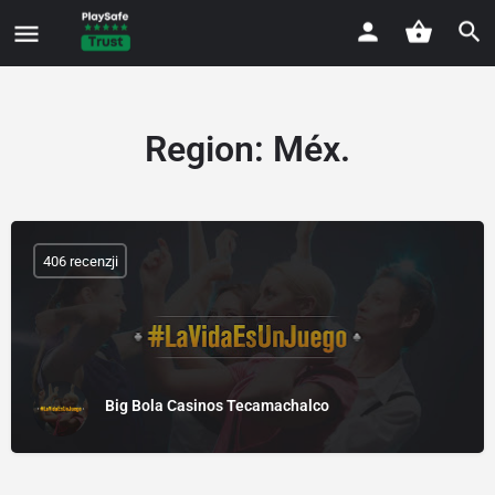
Region:
Méx.
406 recenzji
Big Bola Casinos Tecamachalco