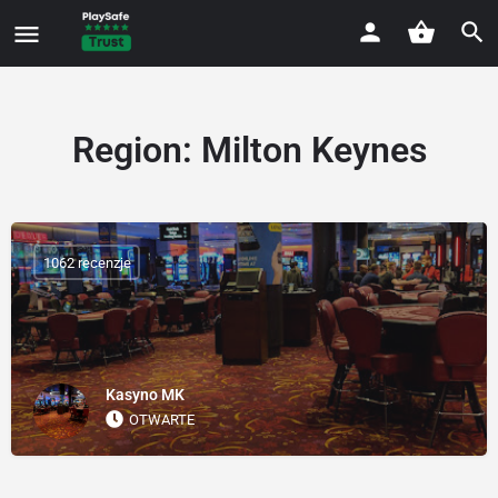
Region:
Milton Keynes
1062 recenzje
Kasyno MK
OTWARTE