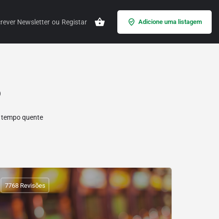
rever Newsletter
ou
Registar
Adicione uma listagem
o
o tempo quente
7768 Revisões