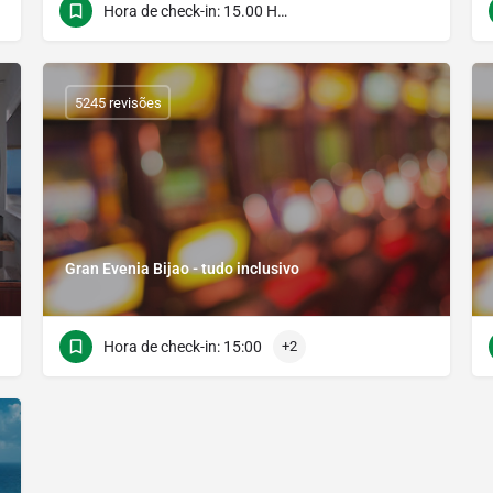
Hora de check-in: 15.00 Hora do verificação: 12.00
5245 revisões
Gran Evenia Bijao - tudo inclusivo
Hora de check-in: 15:00
+2