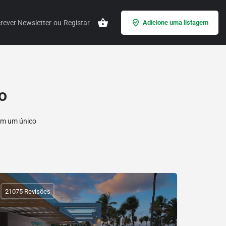
rever Newsletter
ou
Registar
Adicione uma listagem
o
 em um único
21075 Revisões