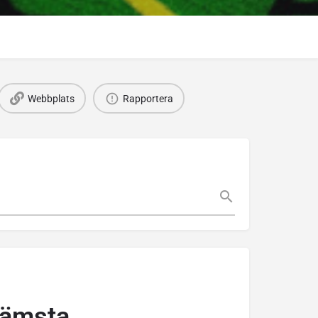
Webbplats
Rapportera
främsta