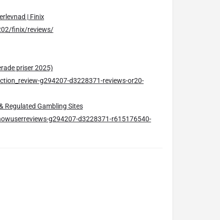
erlevnad | Finix
02/finix/reviews/
erade priser 2025)
traction_review-g294207-d3228371-reviews-or20-
o & Regulated Gambling Sites
hk/showuserreviews-g294207-d3228371-r615176540-