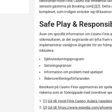
tillhörande Hotel Finix Casino har emellertid få
senaste gästerna på Booking.com
[1]
[7]
. Detta 
komplexet, som troligen sträcker sig till kasin
Safe Play & Responsi
Även om specifik information om Casino Finix ans
sökresultaten, är det avgörande att lyfta fram 
implementerar vanligtvis åtgärder för att främj
inkludera:
Självuteslutningsprogram
Satsningsgränser
Information om problem med spelspel
Åldersverifieringsförfaranden
Besökare på Casino Finix uppmuntras att spela
riskerna som är förknippade med överdrivet spe
[1]
Gå till: Hotel Finix Casino, Kulata (uppdat
[2]
Gå till: https://www.expedia.com/phoeni