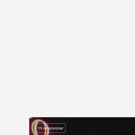
19 recensioner