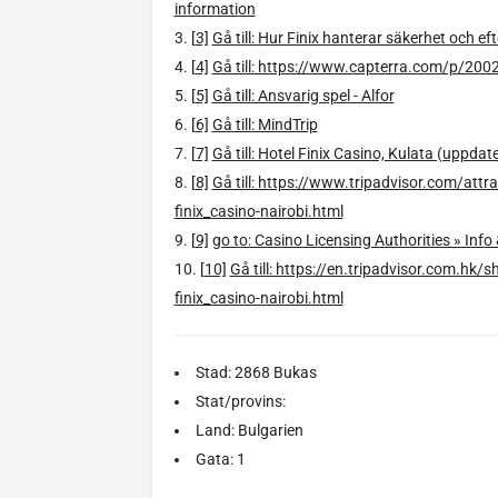
information
[3]
Gå till: Hur Finix hanterar säkerhet och eft
[4]
Gå till: https://www.capterra.com/p/2002
[5]
Gå till: Ansvarig spel - Alfor
[6]
Gå till: MindTrip
[7]
Gå till: Hotel Finix Casino, Kulata (uppdat
[8]
Gå till: https://www.tripadvisor.com/at
finix_casino-nairobi.html
[9]
go to: Casino Licensing Authorities » Inf
[10]
Gå till: https://en.tripadvisor.com.
finix_casino-nairobi.html
Stad: 2868 Bukas
Stat/provins:
Land: Bulgarien
Gata: 1