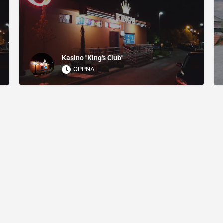
Kasino "King's Club"
ÖPPNA