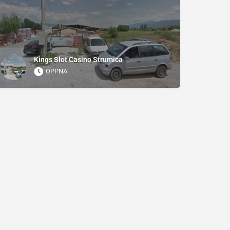
Kings Slot Casino Strumica
ÖPPNA