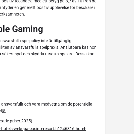
tt positiv feedback, med ett betyg på 8,7 av 10 från de
antyder en generellt positiv upplevelse för besökare i
overksamheten.
ble Gaming
varsfulla spelpolicy inte är tillgänglig i
vikten av ansvarsfulla spelpraxis. Anslutbara kasinon
a säkert spel och skydda utsatta spelare. Dessa kan
 ansvarsfullt och vara medvetna om de potentiella
l
[5]
.
erade priser 2025)
x-hotels-wekopa-casino-resort.h1246316.hotel-