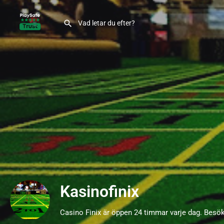
Kasinofinix