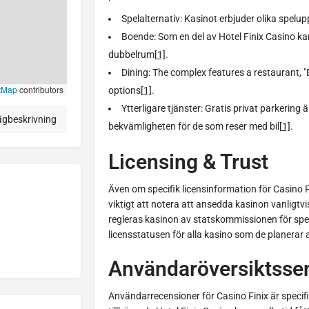
Spelalternativ: Kasinot erbjuder olika spelu
Boende: Som en del av Hotel Finix Casino k
dubbelrum
[1]
.
Dining: The complex features a restaurant, "
tMap
contributors
options
[1]
.
Ytterligare tjänster: Gratis privat parkering är
ägbeskrivning
bekvämligheten för de som reser med bil
[1]
.
Licensing & Trust
Även om specifik licensinformation för Casino Fin
viktigt att notera att ansedda kasinon vanligtvi
regleras kasinon av statskommissionen för spel.
licensstatusen för alla kasino som de planerar 
Användaröversiktsse
Användarrecensioner för Casino Finix är specif