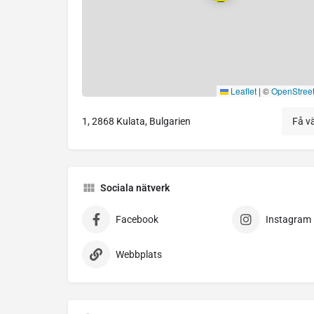
Leaflet
|
©
OpenStree
1, 2868 Kulata, Bulgarien
Få v
Sociala nätverk
Facebook
Instagram
Webbplats