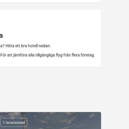
a
ta? Hitta ett bra hotell nedan.
För att jämföra alla tillgängliga flyg från flera företag.
1 recensioner