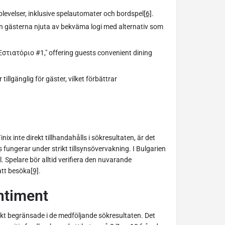
pplevelser, inklusive spelautomater och bordspel
[6]
.
an gästerna njuta av bekväma logi med alternativ som
Εστιατόριο #1," offering guests convenient dining
 tillgänglig för gäster, vilket förbättrar
ix inte direkt tillhandahålls i sökresultaten, är det
s fungerar under strikt tillsynsövervakning. I Bulgarien
 Spelare bör alltid verifiera den nuvarande
att besöka
[9]
.
ntiment
ikt begränsade i de medföljande sökresultaten. Det