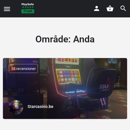
Område:
Anda
53 recensioner
Starcasino.be