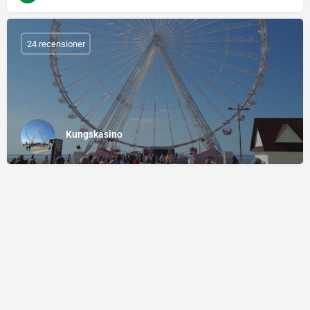
24 recensioner
Kungskasino