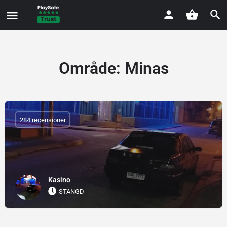
Område:
Minas
284 recensioner
Kasino
STÄNGD