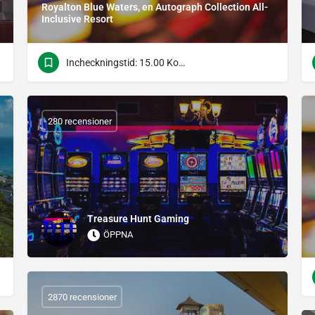
Royalton Blue Waters, en Autograph Collection All-
Inclusive Resort
Incheckningstid: 15.00 Kontrolltid: 12.00
280 recensioner
Treasure Hunt Gaming
ÖPPNA
2870 recensioner