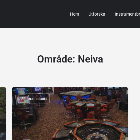
Hem
Utforska
Instrumentb
Område:
Neiva
54 recensioner