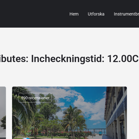
Hem
Utforska
Instrumentb
ibutes
:
Incheckningstid: 12.00
590 recensioner