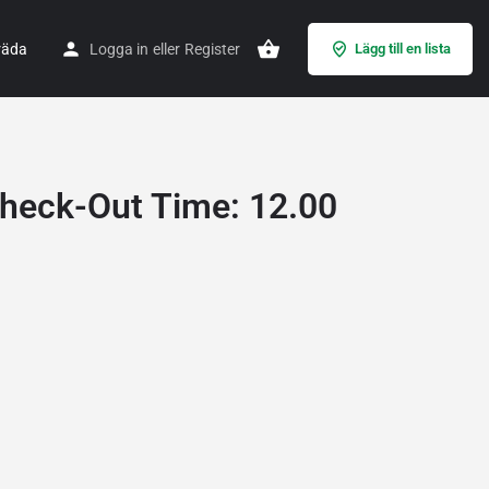
räda
Logga in
eller
Register
Lägg till en lista
Check-Out Time: 12.00