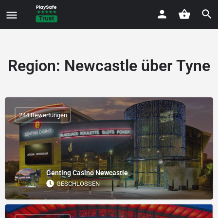
Region:
Newcastle über Tyne
244 Bewertungen
Genting Casino Newcastle
GESCHLOSSEN