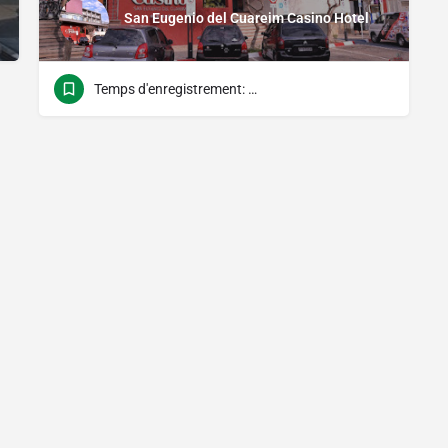
San Eugenio del Cuareim Casino Hotel
Temps d'enregistrement: 12h00 Temps de contrôle: 10,00