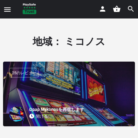
地域：
ミコノス
25のレビュー
Opap Mykonosを再生します
開ける