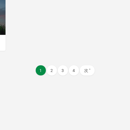
1
2
3
4
次 "