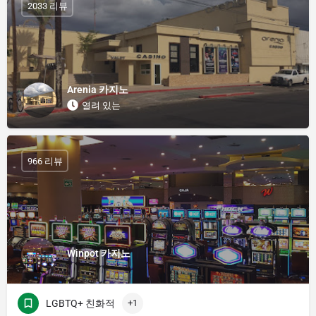
2033 리뷰
Arenia 카지노
열려 있는
966 리뷰
Winpot 카지노
LGBTQ+ 친화적
+1