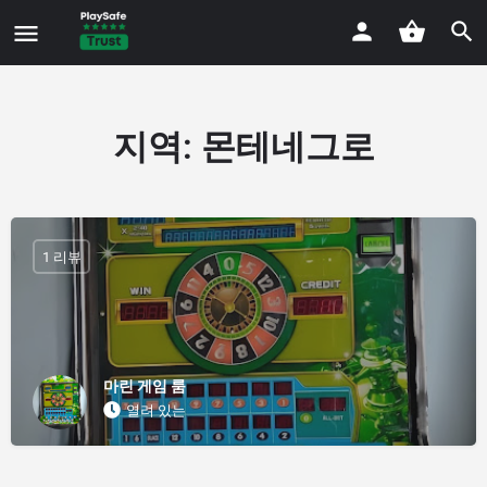
지역:
몬테네그로
1 리뷰
마린 게임 룸
열려 있는