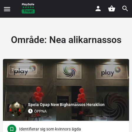
Område:
Nea alikarnassos
7 recensioner
Spela Opap New Bigharnassos Heraklion
ÖPPNA
Identifierar sig som kvinnors ägda